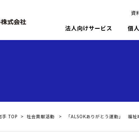
資
Skip
法人向けサービス
個
to
content
手 TOP
>
社会貢献活動
>
「ALSOKありがとう運動」 福