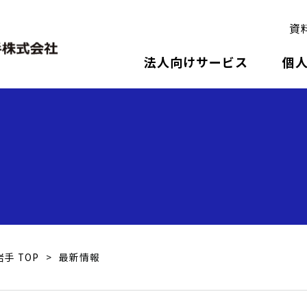
資
Skip
法人向けサービス
個
to
content
手 TOP
>
最新情報