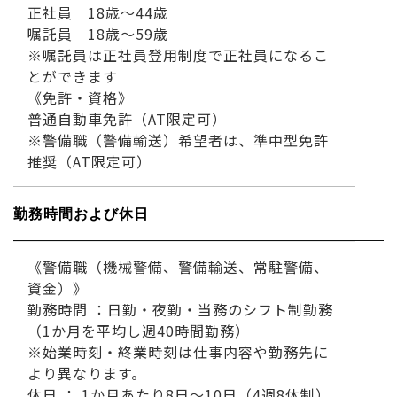
正社員 18歳～44歳
嘱託員 18歳～59歳
※嘱託員は正社員登用制度で正社員になるこ
とができます
《免許・資格》
普通自動車免許（AT限定可）
※警備職（警備輸送）希望者は、準中型免許
推奨（AT限定可）
勤務時間および休日
《警備職（機械警備、警備輸送、常駐警備、
資金）》
勤務時間 ：日勤・夜勤・当務のシフト制勤務
（1か月を平均し週40時間勤務）
※始業時刻・終業時刻は仕事内容や勤務先に
より異なります。
休日 ： 1か月あたり8日～10日（4週8休制）