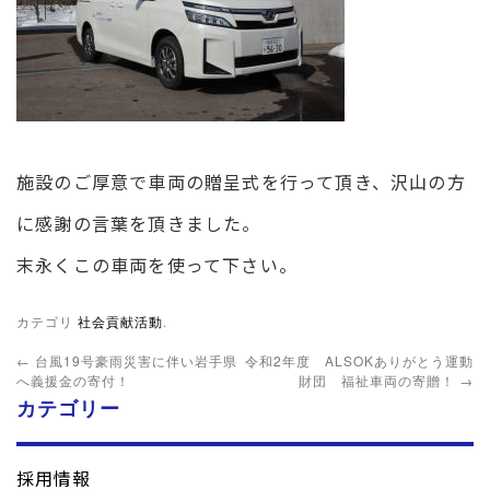
施設のご厚意で車両の贈呈式を行って頂き、沢山の方
に感謝の言葉を頂きました。
末永くこの車両を使って下さい。
カテゴリ
社会貢献活動
.
←
台風19号豪雨災害に伴い岩手県
令和2年度 ALSOKありがとう運動
へ義援金の寄付！
財団 福祉車両の寄贈！
→
カテゴリー
採用情報